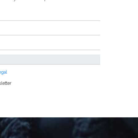
egal
letter