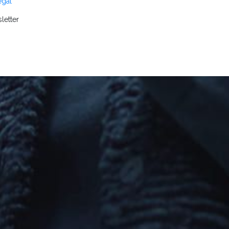
egal
letter