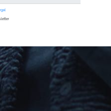
egal
letter