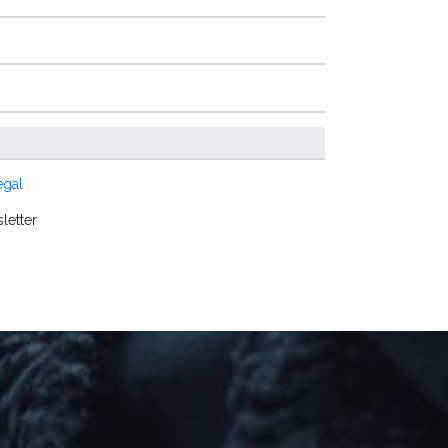
egal
letter